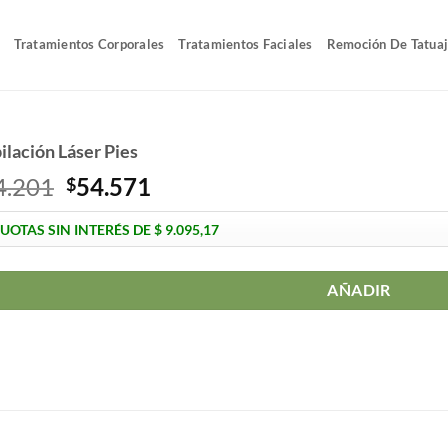
Tratamientos Corporales
Tratamientos Faciales
Remoción De Tatua
ilación Láser Pies
El
El
4.201
54.571
$
precio
precio
original
actual
era:
es:
$64.201.
$54.571.
AÑADIR