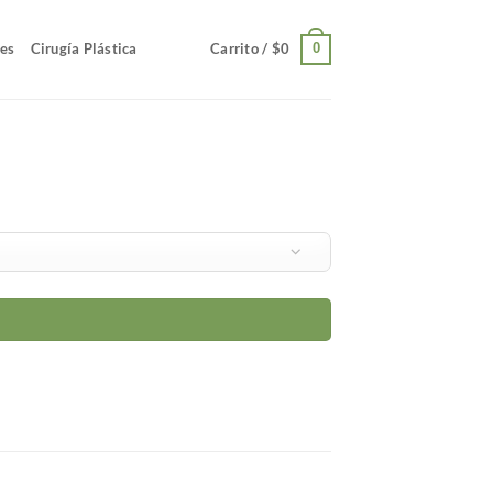
jes
Cirugía Plástica
Carrito /
$
0
0