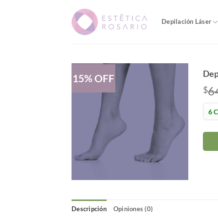
Saltar
al
Depilación Láser
contenido
Dep
15% OFF
6
$
Descripción
Opiniones (0)