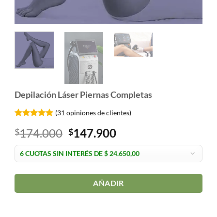
Depilación Láser Piernas Completas
(
31
opiniones de clientes)
Valorado
31
El
El
174.000
147.900
$
$
4.87
sobre
5 basado
precio
precio
en
original
actual
puntuaciones
de clientes
era:
es:
$174.000.
$147.900.
AÑADIR