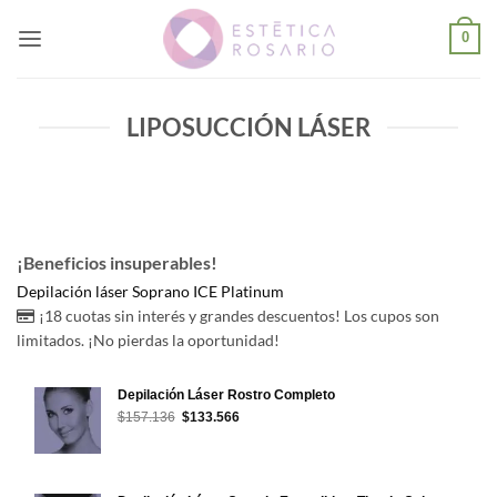
Saltar
al
0
contenido
LIPOSUCCIÓN LÁSER
¡Beneficios insuperables!
Depilación láser Soprano ICE Platinum
¡18 cuotas sin interés y grandes descuentos! Los cupos son
limitados. ¡No pierdas la oportunidad!
Depilación Láser Rostro Completo
El
El
$
157.136
$
133.566
precio
precio
original
actual
era:
es:
$157.136.
$133.566.