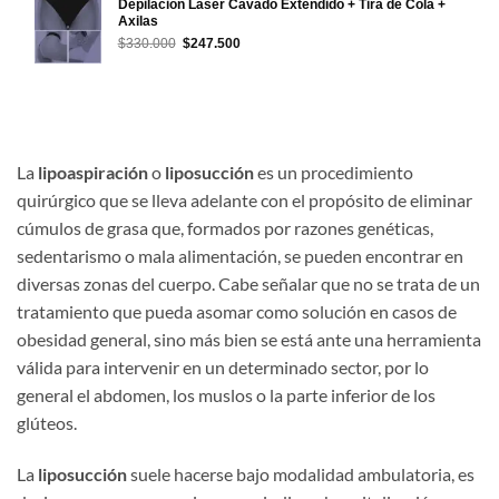
Depilación Láser Cavado Extendido + Tira de Cola +
Axilas
El
El
$
330.000
$
247.500
precio
precio
original
actual
era:
es:
$330.000.
$247.500.
La
lipoaspiración
o
liposucción
es un procedimiento
quirúrgico que se lleva adelante con el propósito de eliminar
cúmulos de grasa que, formados por razones genéticas,
sedentarismo o mala alimentación, se pueden encontrar en
diversas zonas del cuerpo. Cabe señalar que no se trata de un
tratamiento que pueda asomar como solución en casos de
obesidad general, sino más bien se está ante una herramienta
válida para intervenir en un determinado sector, por lo
general el abdomen, los muslos o la parte inferior de los
glúteos.
La
liposucción
suele hacerse bajo modalidad ambulatoria, es